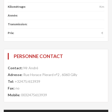
Kilomètrage:
Km
Année:
Transmission:
Prix:
€
PERSONNE CONTACT
Contact:
Mr André
Adresse:
Rue Horace Pierard n°2 , 6060 Gilly
Tel:
+32475/613939
Fax:
no
Mobile:
0032475613939