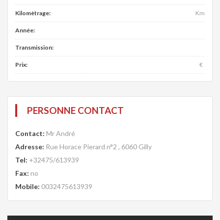
Kilomètrage:
Km
Année:
Transmission:
Prix:
€
PERSONNE CONTACT
Contact:
Mr André
Adresse:
Rue Horace Pierard n°2 , 6060 Gilly
Tel:
+32475/613939
Fax:
no
Mobile:
0032475613939