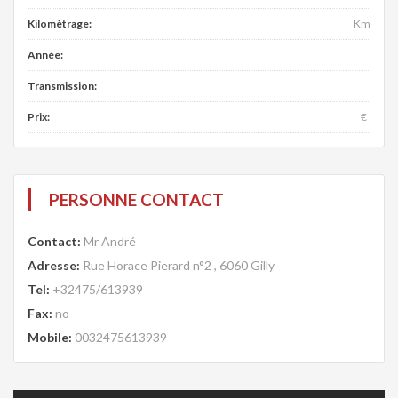
Kilomètrage:
Km
Année:
Transmission:
Prix:
€
PERSONNE CONTACT
Contact:
Mr André
Adresse:
Rue Horace Pierard n°2 , 6060 Gilly
Tel:
+32475/613939
Fax:
no
Mobile:
0032475613939