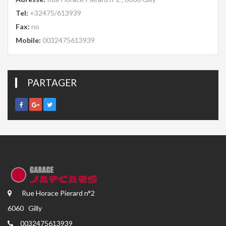
Tel:
+32475/613939
Fax:
no
Mobile:
0032475613939
PARTAGER
Rue Horace Pierard n°2
6060 Gilly
0032475613939