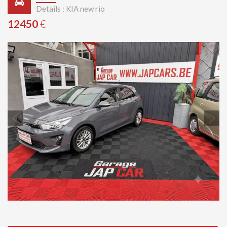
Details : KIA new rio
12450
€
Previous
Next