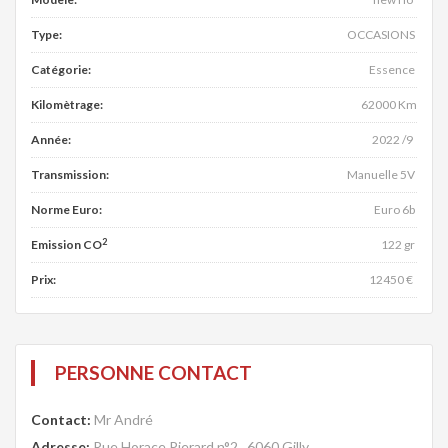
Type:
OCCASIONS
Catégorie:
Essence
Kilomètrage:
62000 Km
Année:
2022 /9
Transmission:
Manuelle 5V
Norme Euro:
Euro 6b
2
Emission CO
122 gr
Prix:
12450 €
PERSONNE CONTACT
Contact:
Mr André
Adresse:
Rue Horace Pierard n°2 , 6060 Gilly