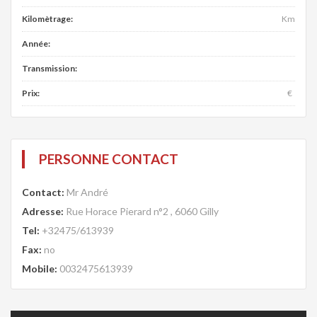
Kilomètrage:
Km
Année:
Transmission:
Prix:
€
PERSONNE CONTACT
Contact:
Mr André
Adresse:
Rue Horace Pierard n°2 , 6060 Gilly
Tel:
+32475/613939
Fax:
no
Mobile:
0032475613939