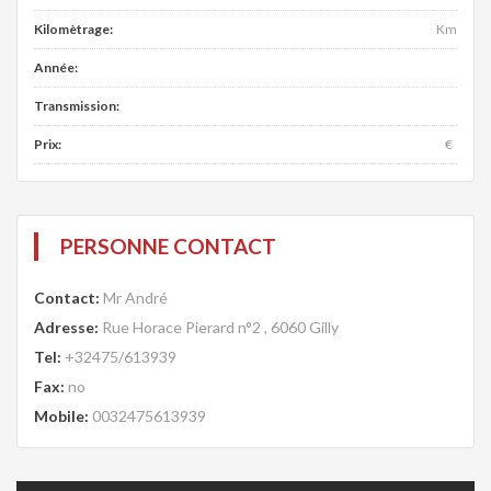
Kilomètrage:
Km
Année:
Transmission:
Prix:
€
PERSONNE CONTACT
Contact:
Mr André
Adresse:
Rue Horace Pierard n°2 , 6060 Gilly
Tel:
+32475/613939
Fax:
no
Mobile:
0032475613939