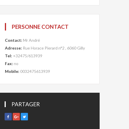
PERSONNE CONTACT
Contact:
Mr André
Adresse:
Rue Horace Pierard n°2 , 6060 Gilly
Tel:
+32475/613939
Fax:
no
Mobile:
0032475613939
PARTAGER